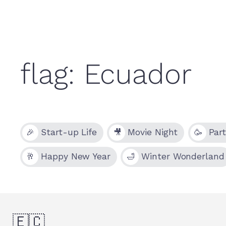
Start-up Life
Movie Night
Par
🎉
🎥
🥳
Happy New Year
Winter Wonderland
🥂
🛁
🇪🇨