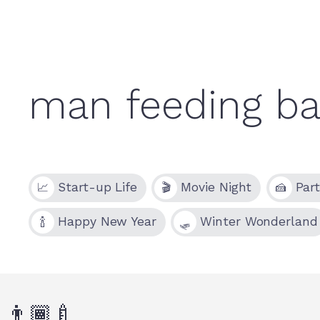
Start-up Life
Movie Night
Par
📈
🎬
🍰
Happy New Year
Winter Wonderland
🍾
🛷
👨🏾‍🍼