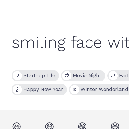
Start-up Life
Movie Night
Par
🎉
🤓
🎉
Happy New Year
Winter Wonderland
🍾
❄️
😃
😄
😁
😆