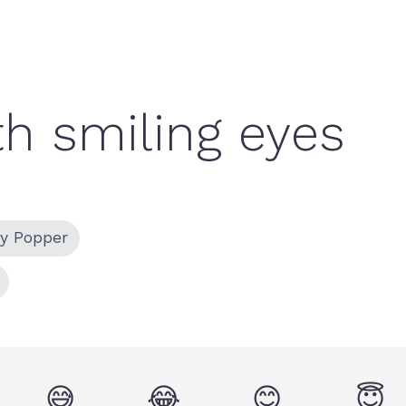
ty Popper
😅
😂
😊
😇