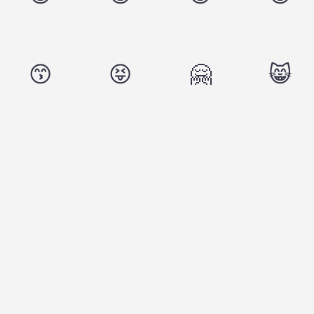
😙
😝
🤗
😸